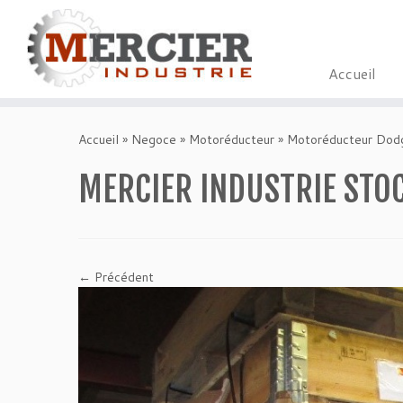
Accueil
Passer
au
Accueil
»
Negoce
»
Motoréducteur
»
Motoréducteur Dod
contenu
MERCIER INDUSTRIE STO
← Précédent