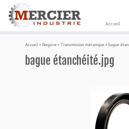
Accueil
Passer
au
Accueil
»
Negoce
»
Transmission mécanique
»
bague étan
contenu
bague étanchéité.jpg