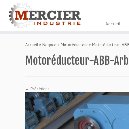
Accueil
Passer
au
Accueil
»
Negoce
»
Motoréducteur
»
Motoréducteur-ABB
contenu
Motoréducteur-ABB-Arb
← Précédent