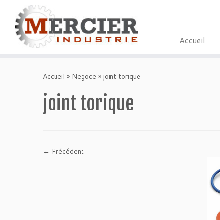
Accueil
Passer
au
Accueil
»
Negoce
»
joint torique
contenu
joint torique
← Précédent